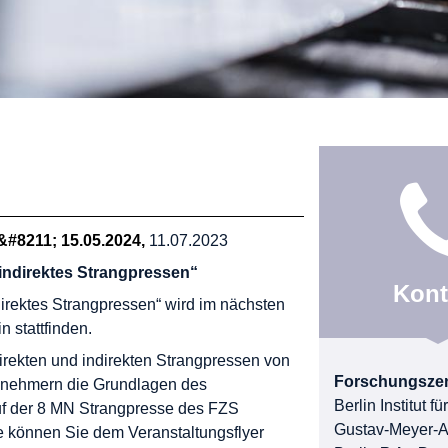
 &#8211; 15.05.2024
11.07.2023
indirektes Strangpressen“
Kont
irektes Strangpressen“ wird im nächsten
n stattfinden.
rekten und indirekten Strangpressen von
Forschungsze
lnehmern die Grundlagen des
Berlin Institut 
f der
8 MN Strangpresse
des FZS
Gustav-Meyer-A
te können Sie dem
Veranstaltungsflyer